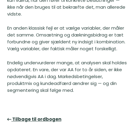
kun værdi, når den fører til konkrete beslutninger —
ikke når den bruges til at bekræfte det, man allerede
vidste.
En anden klassisk fejl er at vælge variabler, der måler
det samme. Omsætning og dækningsbidrag er tæt
forbundne og giver sjældent ny indsigt i kombination.
Vælg variabler, der faktisk måler noget forskelligt.
Endelig undervurderer mange, at analysen skal holdes
opdateret. En vare, der var AA for to år siden, er ikke
nødvendigvis AA i dag. Markedsbetingelser,
produktmix og kundeadfærd ændrer sig — og din
segmentering skal følge med.
Tilbage til ordbogen