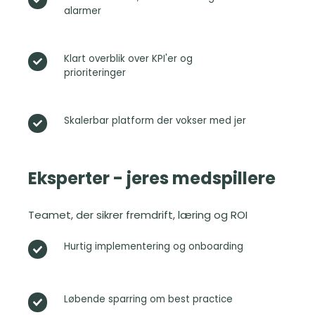
v
alarmer
e
i
a
r
l
k
Klart overblik over KPI'er og
K
-
s
prioriteringer
l
t
o
a
i
m
r
m
h
Skalerbar platform der vokser med jer
S
t
e
e
k
o
d
d
a
v
a
e
l
e
Eksperter - jeres medspillere
t
n
e
r
a
p
r
b
,
å
Teamet, der sikrer fremdrift, læring og ROI
b
l
d
é
a
i
a
n
Hurtig implementering og onboarding
H
r
k
s
p
u
p
o
h
l
r
l
v
b
a
t
a
Løbende sparring om best practice
L
e
o
t
i