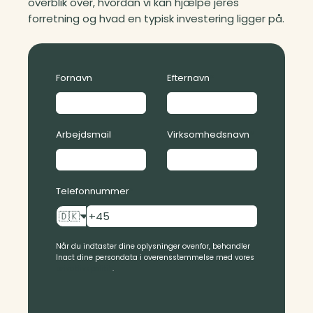
overblik over, hvordan vi kan hjælpe jeres
forretning og hvad en typisk investering ligger på.
Fornavn
*
Efternavn
*
Arbejdsmail
*
Virksomhedsnavn
*
Telefonnummer
*
🇩🇰
Når du indtaster dine oplysninger ovenfor, behandler
Inact dine persondata i overensstemmelse med vores
privatlivspolitik
.