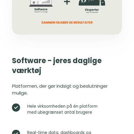
Software - jeres daglige
værktøj
Platformen, der gør indsigt og beslutninger
mulige.
Hele virksomheden på én platform
H
med ubegrænset antal brugere
e
l
e
Real-time data, dashboards og
R