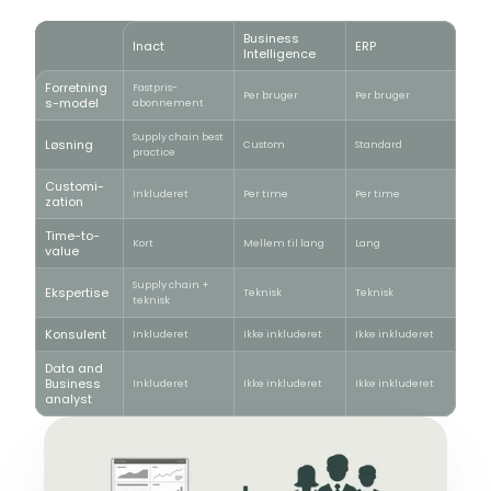
Business
Inact
ERP
Intelligence
Forretning
Fastpris-
Per bruger
Per bruger
s-model
abonnement
Supply chain best
Løsning
Custom
Standard
practice
Customi-
Inkluderet
Per time
Per time
zation
Time-to-
Kort
Mellem til lang
Lang
value
Supply chain +
Ekspertise
Teknisk
Teknisk
teknisk
Konsulent
Inkluderet
Ikke inkluderet
Ikke inkluderet
Data and
Business
Inkluderet
Ikke inkluderet
Ikke inkluderet
analyst