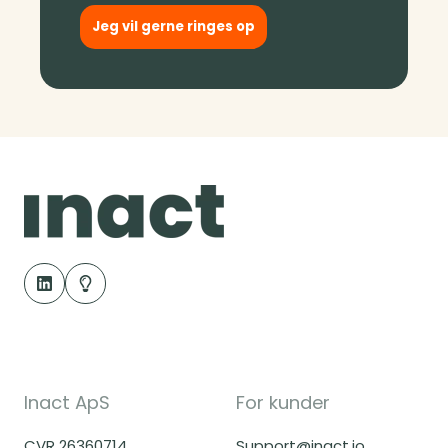
Jeg vil gerne ringes op
Inact ApS
For kunder
CVR 26360714
Support@inact.io